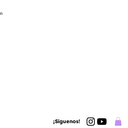
un
¡Síguenos!