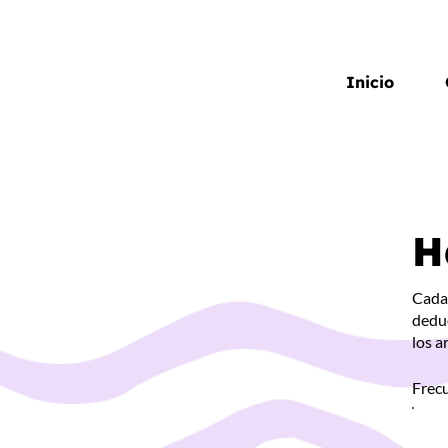
Inicio
H
Cada 
deduc
los a
Frec