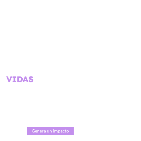
APOYA A ARTISTAS
EMERGENTES,
TRANSFORMA
VIDAS
¿Cómo harás la
diferencia en
la comunidad artística?
Genera un impacto