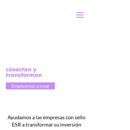
Donde tu
compromiso social
se convierte en
historias que
conectan y
transforman
Empecemos a crear
Ayudamos a las empresas con sello
ESR
a transformar su inversión