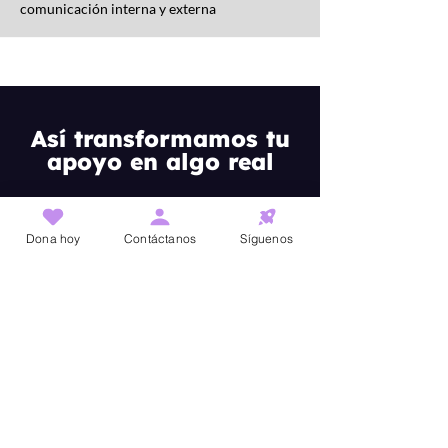
comunicación interna y externa
Así transformamos tu
apoyo en algo real
Tu apoyo
Dona hoy
Contáctanos
Síguenos
donativos deducibles con amplias
opciones de proyectos culturales
y sociales
Producción
conciertos, talleres, residencias,
producciones, intercambios
culturales